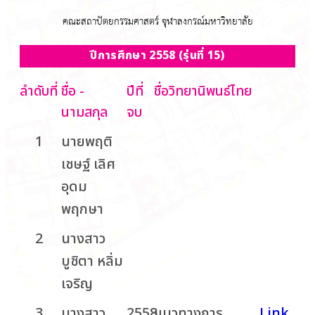
คณะสถาปัตยกรรมศาสตร์ จุฬาลงกรณ์มหาวิทยาลัย
ปีการศึกษา 2558 (รุ่นที่ 15)
ลำดับที่
ชื่อ -
ปีที่
ชื่อวิทยานิพนธ์ไทย
นามสกุล
จบ
1
นายพฤติ
เชษฐ์ เลิศ
อุดม
พฤกษา
2
นางสาว
บูชิตา หลิ่ม
เจริญ
3
นางสาว
2558
แนวทางการ
Link